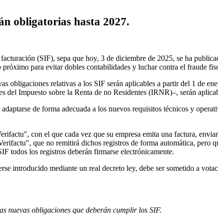
rán obligatorias hasta 2027.
e facturación (SIF), sepa que hoy, 3 de diciembre de 2025, se ha publica
o próximo para evitar dobles contabilidades y luchar contra el fraude fisc
s obligaciones relativas a los SIF serán aplicables a partir del 1 de en
 del Impuesto sobre la Renta de no Residentes (IRNR)–, serán aplicables
daptarse de forma adecuada a los nuevos requisitos técnicos y operativo
erifactu", con el que cada vez que su empresa emita una factura, enviará
erifactu", que no remitirá dichos registros de forma automática, pero q
SIF todos los registros deberán firmarse electrónicamente.
erse introducido mediante un real decreto ley, debe ser sometido a vot
 las nuevas obligaciones que deberán cumplir los SIF.